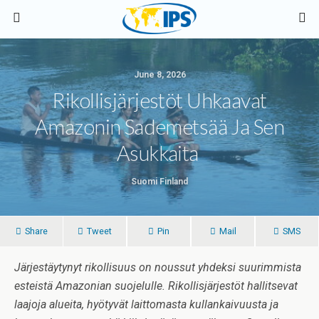
June 8, 2026
Rikollisjärjestöt Uhkaavat
Amazonin Sademetsää Ja Sen
Asukkaita
Suomi Finland
Share
Tweet
Pin
Mail
SMS
Järjestäytynyt rikollisuus on noussut yhdeksi suurimmista
esteistä Amazonian suojelulle. Rikollisjärjestöt hallitsevat
laajoja alueita, hyötyvät laittomasta kullankaivuusta ja