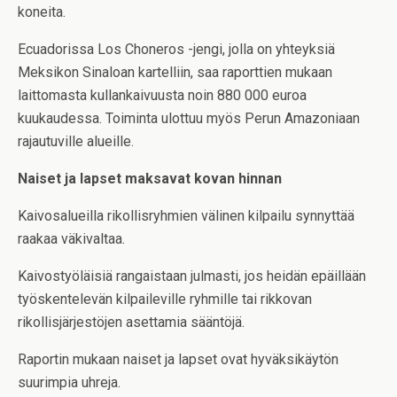
koneita.
Ecuadorissa Los Choneros -jengi, jolla on yhteyksiä
Meksikon Sinaloan kartelliin, saa raporttien mukaan
laittomasta kullankaivuusta noin 880 000 euroa
kuukaudessa. Toiminta ulottuu myös Perun Amazoniaan
rajautuville alueille.
Naiset ja lapset maksavat kovan hinnan
Kaivosalueilla rikollisryhmien välinen kilpailu synnyttää
raakaa väkivaltaa.
Kaivostyöläisiä rangaistaan julmasti, jos heidän epäillään
työskentelevän kilpaileville ryhmille tai rikkovan
rikollisjärjestöjen asettamia sääntöjä.
Raportin mukaan naiset ja lapset ovat hyväksikäytön
suurimpia uhreja.