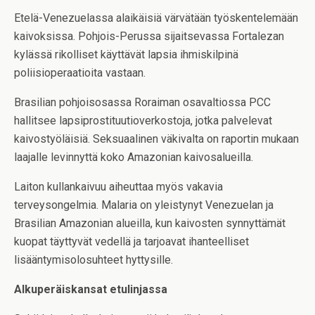
Etelä-Venezuelassa alaikäisiä värvätään työskentelemään
kaivoksissa. Pohjois-Perussa sijaitsevassa Fortalezan
kylässä rikolliset käyttävät lapsia ihmiskilpinä
poliisioperaatioita vastaan.
Brasilian pohjoisosassa Roraiman osavaltiossa PCC
hallitsee lapsiprostituutioverkostoja, jotka palvelevat
kaivostyöläisiä. Seksuaalinen väkivalta on raportin mukaan
laajalle levinnyttä koko Amazonian kaivosalueilla.
Laiton kullankaivuu aiheuttaa myös vakavia
terveysongelmia. Malaria on yleistynyt Venezuelan ja
Brasilian Amazonian alueilla, kun kaivosten synnyttämät
kuopat täyttyvät vedellä ja tarjoavat ihanteelliset
lisääntymisolosuhteet hyttysille.
Alkuperäiskansat etulinjassa