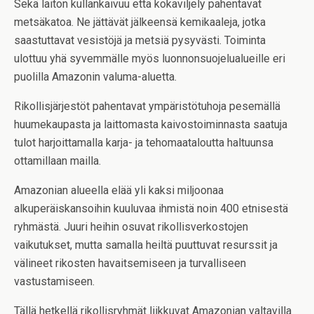
Sekä laiton kullankaivuu että kokaviljely pahentavat
metsäkatoa. Ne jättävät jälkeensä kemikaaleja, jotka
saastuttavat vesistöjä ja metsiä pysyvästi. Toiminta
ulottuu yhä syvemmälle myös luonnonsuojelualueille eri
puolilla Amazonin valuma-aluetta.
Rikollisjärjestöt pahentavat ympäristötuhoja pesemällä
huumekaupasta ja laittomasta kaivostoiminnasta saatuja
tulot harjoittamalla karja- ja tehomaataloutta haltuunsa
ottamillaan mailla.
Amazonian alueella elää yli kaksi miljoonaa
alkuperäiskansoihin kuuluvaa ihmistä noin 400 etnisestä
ryhmästä. Juuri heihin osuvat rikollisverkostojen
vaikutukset, mutta samalla heiltä puuttuvat resurssit ja
välineet rikosten havaitsemiseen ja turvalliseen
vastustamiseen.
Tällä hetkellä rikollisryhmät liikkuvat Amazonian valtavilla