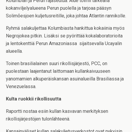
Kolumbian ja Perun rajaseutua. Alue toimii tärkeänä
kokanviljelyalueena Perun puolella ja tarjoaa pääsyn
Solimõesjoen kuljetusreitille, joka johtaa Atlantin rannikolle.
Ryhmä salakuljettaa Kolumbiasta hankittua kokaiinia myös
Negrojokea pitkin. Lisäksi se pyörittää kokalaboratorioita
ja lentokenttiä Perun Amazoniassa sijaitsevalla Ucayalin
alueella.
Toinen brasilialainen suuri rikollisjärjestö, PCC, on
puolestaan laajentanut laittomaan kullankaivuuseen
yanomamien alkuperäiskansan asuinalueilla Brasiliassa ja
Venezuelassa.
Kulta ruokkii rikollisuutta
Raportti nostaa esiin kullan kasvavan merkityksen
rikollisjärjestöjen tulonlähteenä.
Kansainväliset kullan salakuljetusverkostot ovat nykyisin