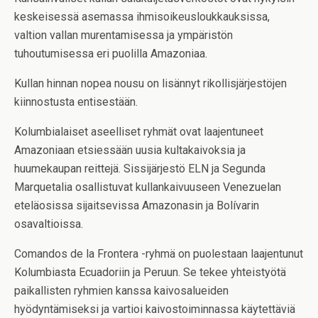
keskeisessä asemassa ihmisoikeusloukkauksissa,
valtion vallan murentamisessa ja ympäristön
tuhoutumisessa eri puolilla Amazoniaa.
Kullan hinnan nopea nousu on lisännyt rikollisjärjestöjen
kiinnostusta entisestään.
Kolumbialaiset aseelliset ryhmät ovat laajentuneet
Amazoniaan etsiessään uusia kultakaivoksia ja
huumekaupan reittejä. Sissijärjestö ELN ja Segunda
Marquetalia osallistuvat kullankaivuuseen Venezuelan
eteläosissa sijaitsevissa Amazonasin ja Bolívarin
osavaltioissa.
Comandos de la Frontera -ryhmä on puolestaan laajentunut
Kolumbiasta Ecuadoriin ja Peruun. Se tekee yhteistyötä
paikallisten ryhmien kanssa kaivosalueiden
hyödyntämiseksi ja vartioi kaivostoiminnassa käytettäviä