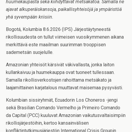
huumekaupasta sekä kiihdyttävät metsäkatoa. Samalla ne
ajavat alkuperäiskansoja, paikallisyhteisöjä ja ympäristöä
yhä syvempään kriisiin.
Bogotá, Kolumbia 8.6.2026 (IPS) Järjestäytyneestä
rikollisuudesta on tullut viimeisen vuosikymmenen aikana
merkittävä este maailman suurimman trooppisen
sademetsän suojelulle.
Amazonian yhteisöt kärsivät väkivallasta, jonka laiton
kullankaivuu ja huumekauppa ovat tuoneet tullessaan.
Samalla rikollisverkostojen rahoittama metsäkato ja
laajamittainen karjatalous muuttavat maisemaa pysyvästi.
Kolumbian sissiryhmät, Ecuadorin Los Choneros -jengi
sekä Brasilian Comando Vermelho ja Primeiro Comando
da Capital (PCC) kuuluvat Amazonian vaikutusvaltaisimpiin
rikollisjärjestöihin, kertoo kansainvälisen
konfliktintutkimusjärjestön International Crisis Groupin